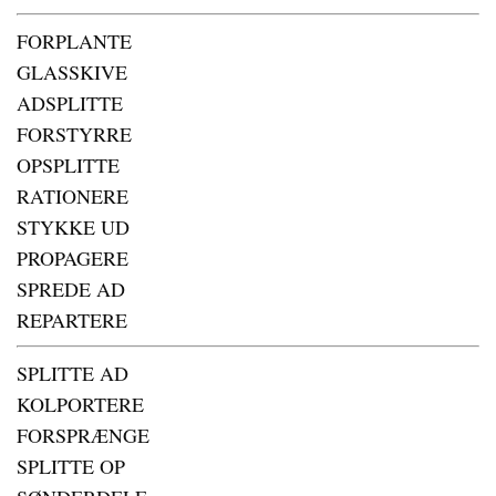
FORPLANTE
GLASSKIVE
ADSPLITTE
FORSTYRRE
OPSPLITTE
RATIONERE
STYKKE UD
PROPAGERE
SPREDE AD
REPARTERE
SPLITTE AD
KOLPORTERE
FORSPRÆNGE
SPLITTE OP