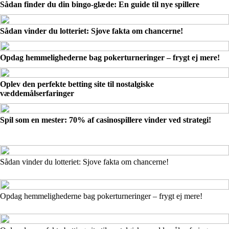
Sådan finder du din bingo-glæde: En guide til nye spillere
Sådan vinder du lotteriet: Sjove fakta om chancerne!
Opdag hemmelighederne bag pokerturneringer – frygt ej mere!
Oplev den perfekte betting site til nostalgiske
væddemålserfaringer
Spil som en mester: 70% af casinospillere vinder ved strategi!
Sådan vinder du lotteriet: Sjove fakta om chancerne!
Opdag hemmelighederne bag pokerturneringer – frygt ej mere!