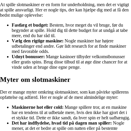
At spille slotmaskiner er en form for underholdning, men det er vigtigt
at spille ansvarligt. Her er nogle tips, der kan hjælpe dig med at få den
bedst mulige oplevelse:
Fastlæg et budget:
Bestem, hvor meget du vil bruge, før du
begynder at spille. Hold dig til dette budget for at undgå at tabe
mere, end du har råd til.
Vælg den rigtige maskine:
Nogle maskiner har højere
udbetalinger end andre. Gør lidt research for at finde maskiner
med favorable odds.
Udnyt bonusser:
Mange kasinoer tilbyder velkomstbonusser
eller gratis spins. Brug disse tilbud til at øge dine chancer for at
vinde uden at bruge dine egne penge.
Myter om slotmaskiner
Der er mange myter omkring slotmaskiner, som kan påvirke spillerens
opfattelse og adfærd. Her er nogle af de mest almindelige myter:
Maskinerne hot eller cold:
Mange spillere tror, at en maskine
har en tendens til at udbetale mere, hvis den ikke har gjort det i
et stykke tid. Dette er ikke sandt, da hver spin er helt uafhængig.
Det har indflydelse, hvad tid på dagen man spiller:
Nogle
mener, at det er bedre at spille om natten eller på bestemte