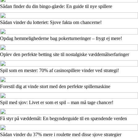
Sådan finder du din bingo-glæde: En guide til nye spillere
Sådan vinder du lotteriet: Sjove fakta om chancerne!
Opdag hemmelighederne bag pokerturneringer – frygt ej mere!
Oplev den perfekte betting site til nostalgiske væddemålserfaringer
Spil som en mester: 70% af casinospillere vinder ved strategi!
Forestil dig at vinde stort med den perfekte spillemaskine
Spil med sjov: Livet er som et spil – man må tage chancer!
Få styr på væddemål: En begynderguide til en spændende verden
Sådan vinder du 37% mere i roulette med disse sjove strategier