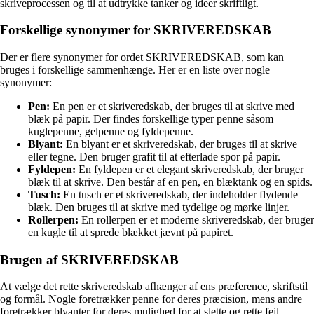
skriveprocessen og til at udtrykke tanker og ideer skriftligt.
Forskellige synonymer for SKRIVEREDSKAB
Der er flere synonymer for ordet SKRIVEREDSKAB, som kan
bruges i forskellige sammenhænge. Her er en liste over nogle
synonymer:
Pen:
En pen er et skriveredskab, der bruges til at skrive med
blæk på papir. Der findes forskellige typer penne såsom
kuglepenne, gelpenne og fyldepenne.
Blyant:
En blyant er et skriveredskab, der bruges til at skrive
eller tegne. Den bruger grafit til at efterlade spor på papir.
Fyldepen:
En fyldepen er et elegant skriveredskab, der bruger
blæk til at skrive. Den består af en pen, en blæktank og en spids.
Tusch:
En tusch er et skriveredskab, der indeholder flydende
blæk. Den bruges til at skrive med tydelige og mørke linjer.
Rollerpen:
En rollerpen er et moderne skriveredskab, der bruger
en kugle til at sprede blækket jævnt på papiret.
Brugen af SKRIVEREDSKAB
At vælge det rette skriveredskab afhænger af ens præference, skriftstil
og formål. Nogle foretrækker penne for deres præcision, mens andre
foretrækker blyanter for deres mulighed for at slette og rette fejl.