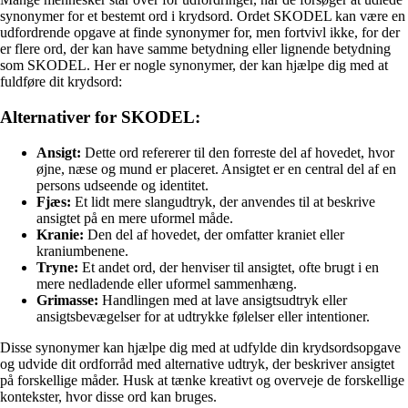
synonymer for et bestemt ord i krydsord. Ordet SKODEL kan være en
udfordrende opgave at finde synonymer for, men fortvivl ikke, for der
er flere ord, der kan have samme betydning eller lignende betydning
som SKODEL. Her er nogle synonymer, der kan hjælpe dig med at
fuldføre dit krydsord:
Alternativer for SKODEL:
Ansigt:
Dette ord refererer til den forreste del af hovedet, hvor
øjne, næse og mund er placeret. Ansigtet er en central del af en
persons udseende og identitet.
Fjæs:
Et lidt mere slangudtryk, der anvendes til at beskrive
ansigtet på en mere uformel måde.
Kranie:
Den del af hovedet, der omfatter kraniet eller
kraniumbenene.
Tryne:
Et andet ord, der henviser til ansigtet, ofte brugt i en
mere nedladende eller uformel sammenhæng.
Grimasse:
Handlingen med at lave ansigtsudtryk eller
ansigtsbevægelser for at udtrykke følelser eller intentioner.
Disse synonymer kan hjælpe dig med at udfylde din krydsordsopgave
og udvide dit ordforråd med alternative udtryk, der beskriver ansigtet
på forskellige måder. Husk at tænke kreativt og overveje de forskellige
kontekster, hvor disse ord kan bruges.