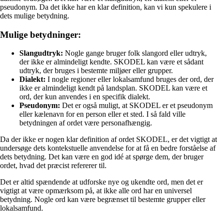
pseudonym. Da det ikke har en klar definition, kan vi kun spekulere i
dets mulige betydning.
Mulige betydninger:
Slangudtryk:
Nogle gange bruger folk slangord eller udtryk,
der ikke er almindeligt kendte. SKODEL kan være et sådant
udtryk, der bruges i bestemte miljøer eller grupper.
Dialekt:
I nogle regioner eller lokalsamfund bruges der ord, der
ikke er almindeligt kendt på landsplan. SKODEL kan være et
ord, der kun anvendes i en specifik dialekt.
Pseudonym:
Det er også muligt, at SKODEL er et pseudonym
eller kælenavn for en person eller et sted. I så fald ville
betydningen af ordet være personafhængig.
Da der ikke er nogen klar definition af ordet SKODEL, er det vigtigt at
undersøge dets kontekstuelle anvendelse for at få en bedre forståelse af
dets betydning. Det kan være en god idé at spørge dem, der bruger
ordet, hvad det præcist refererer til.
Det er altid spændende at udforske nye og ukendte ord, men det er
vigtigt at være opmærksom på, at ikke alle ord har en universel
betydning. Nogle ord kan være begrænset til bestemte grupper eller
lokalsamfund.