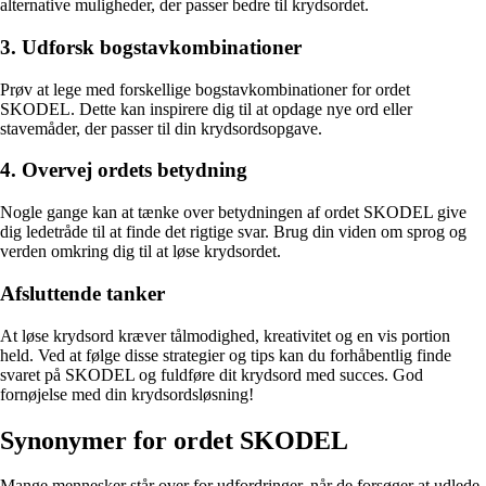
alternative muligheder, der passer bedre til krydsordet.
3. Udforsk bogstavkombinationer
Prøv at lege med forskellige bogstavkombinationer for ordet
SKODEL. Dette kan inspirere dig til at opdage nye ord eller
stavemåder, der passer til din krydsordsopgave.
4. Overvej ordets betydning
Nogle gange kan at tænke over betydningen af ordet SKODEL give
dig ledetråde til at finde det rigtige svar. Brug din viden om sprog og
verden omkring dig til at løse krydsordet.
Afsluttende tanker
At løse krydsord kræver tålmodighed, kreativitet og en vis portion
held. Ved at følge disse strategier og tips kan du forhåbentlig finde
svaret på SKODEL og fuldføre dit krydsord med succes. God
fornøjelse med din krydsordsløsning!
Synonymer for ordet SKODEL
Mange mennesker står over for udfordringer, når de forsøger at udlede