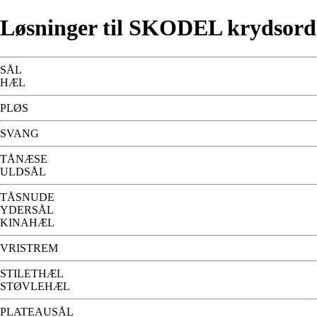
Løsninger til SKODEL krydsord
SÅL
HÆL
PLØS
SVANG
TÅNÆSE
ULDSÅL
TÅSNUDE
YDERSÅL
KINAHÆL
VRISTREM
STILETHÆL
STØVLEHÆL
PLATEAUSÅL