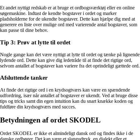
Et andet nyttigt redskab er at bruge et ordbogsværktøj eller en online
søgemaskine. Indtast de kendte bogstaver i ordet og marker
pladsholderne for de ukendte bogstaver. Dette kan hjælpe dig med at
generere en liste over mulige ord med varierende antal bogstaver, som
kan passe til dine behov.
Tip 3: Prøv at lytte til ordet
Nogle gange kan det være nyttigt at lytte til ordet og tænke på lignende
lydende ord. Dette kan give dig ledetråde til at finde det rigtige ord,
selvom antallet af bogstaver kan variere fra det oprindeligt gættede ord.
Afsluttende tanker
At finde det rigtige ord i en krydsogtværs kan være en spændende
udfordring, især når antallet af bogstaver er ukendt. Ved at bruge disse
tips og tricks samt din egen intuition kan du snart knække koden og
fuldføre din krydsogtværs med succes.
Betydningen af ordet SKODEL
Ordet SKODEL er ikke et almindeligt dansk ord og findes ikke i de
danske ordbøger. Det kan være et slangudtryk, en dialekt eller et