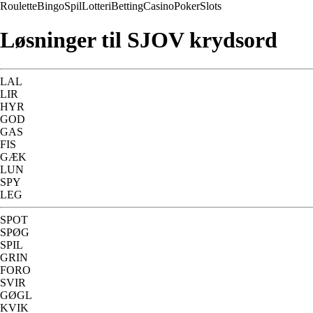
Roulette
Bingo
Spil
Lotteri
Betting
Casino
Poker
Slots
Løsninger til SJOV krydsord
LAL
LIR
HYR
GOD
GAS
FIS
GÆK
LUN
SPY
LEG
SPOT
SPØG
SPIL
GRIN
FORO
SVIR
GØGL
KVIK