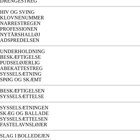
DRENGESTREG
HIV OG SVING
KLOVNENUMMER
NARRESTREGEN
PROFESSIONEN
NYTÅRSHALLØJ
ADSPREDELSEN
UNDERHOLDNING
BESKÆFTIGELSE
PUDSELØJERLIG
ABEKATTESTREG
SYSSELSÆTNING
SPØG OG SKÆMT
BESKÆFTIGELSEN
SYSSELSÆTTELSE
SYSSELSÆTNINGEN
SKÆG OG BALLADE
SYSSELSÆTTELSEN
FASTELAVNSLØJER
SLAG I BOLLEDEJEN