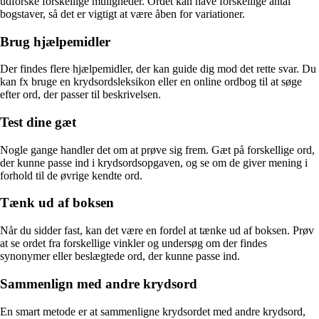
udforske forskellige muligheder. Ordet kan have forskellige antal
bogstaver, så det er vigtigt at være åben for variationer.
Brug hjælpemidler
Der findes flere hjælpemidler, der kan guide dig mod det rette svar. Du
kan fx bruge en krydsordsleksikon eller en online ordbog til at søge
efter ord, der passer til beskrivelsen.
Test dine gæt
Nogle gange handler det om at prøve sig frem. Gæt på forskellige ord,
der kunne passe ind i krydsordsopgaven, og se om de giver mening i
forhold til de øvrige kendte ord.
Tænk ud af boksen
Når du sidder fast, kan det være en fordel at tænke ud af boksen. Prøv
at se ordet fra forskellige vinkler og undersøg om der findes
synonymer eller beslægtede ord, der kunne passe ind.
Sammenlign med andre krydsord
En smart metode er at sammenligne krydsordet med andre krydsord,