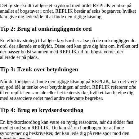
Det første skridt i at løse et krydsord med ordet REPLIK er at se på
antallet af bogstaver i ordet. REPLIK består af seks bogstaver, hvilket
kan give dig ledetråde til at finde den rigtige løsning.
Tip 2: Brug af omkringliggende ord
En effektiv strategi til at løse krydsord er at se på de omkringliggende
ord, der allerede er udfyldt. Disse ord kan give dig hint om, hvilket ord
der passer bedst sammen med REPLIK ud fra bogstaverne, der
allerede er på plads.
Tip 3: Tænk over betydningen
Når du forsøger at finde den rigtige løsning på REPLIK, kan det være
en god idé at tænke over betydningen af ordet. REPLIK refererer ofte
til en replik i en samtale eller i et teaterstykke, hvilket kan hjælpe dig
med at associere ordet med andre relevante begreber.
Tip 4: Brug en krydsordsordbog
En krydsordsordbog kan være en nyttig ressource, når du sidder fast
med et ord som REPLIK. Du kan slå op i ordbogen for at finde
synonymer og beskrivelser, der kan lede dig på rette spor mod den
korrekte løsning.