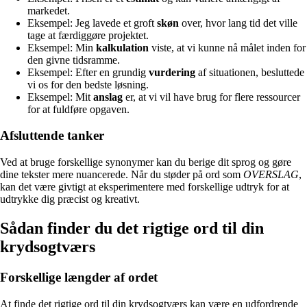
markedet.
Eksempel: Jeg lavede et groft
skøn
over, hvor lang tid det ville
tage at færdiggøre projektet.
Eksempel: Min
kalkulation
viste, at vi kunne nå målet inden for
den givne tidsramme.
Eksempel: Efter en grundig
vurdering
af situationen, besluttede
vi os for den bedste løsning.
Eksempel: Mit
anslag
er, at vi vil have brug for flere ressourcer
for at fuldføre opgaven.
Afsluttende tanker
Ved at bruge forskellige synonymer kan du berige dit sprog og gøre
dine tekster mere nuancerede. Når du støder på ord som
OVERSLAG
,
kan det være givtigt at eksperimentere med forskellige udtryk for at
udtrykke dig præcist og kreativt.
Sådan finder du det rigtige ord til din
krydsogtværs
Forskellige længder af ordet
At finde det rigtige ord til din krydsogtværs kan være en udfordrende