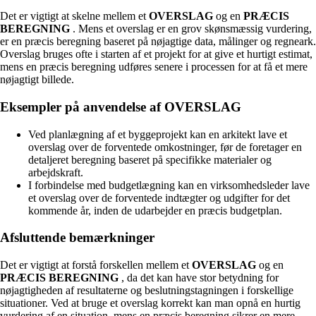
Det er vigtigt at skelne mellem et
OVERSLAG
og en
PRÆCIS
BEREGNING
. Mens et overslag er en grov skønsmæssig vurdering,
er en præcis beregning baseret på nøjagtige data, målinger og regneark.
Overslag bruges ofte i starten af et projekt for at give et hurtigt estimat,
mens en præcis beregning udføres senere i processen for at få et mere
nøjagtigt billede.
Eksempler på anvendelse af OVERSLAG
Ved planlægning af et byggeprojekt kan en arkitekt lave et
overslag over de forventede omkostninger, før de foretager en
detaljeret beregning baseret på specifikke materialer og
arbejdskraft.
I forbindelse med budgetlægning kan en virksomhedsleder lave
et overslag over de forventede indtægter og udgifter for det
kommende år, inden de udarbejder en præcis budgetplan.
Afsluttende bemærkninger
Det er vigtigt at forstå forskellen mellem et
OVERSLAG
og en
PRÆCIS BEREGNING
, da det kan have stor betydning for
nøjagtigheden af resultaterne og beslutningstagningen i forskellige
situationer. Ved at bruge et overslag korrekt kan man opnå en hurtig
vurdering af en situation, mens en præcis beregning sikrer en mere