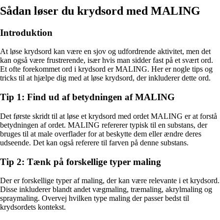
Sådan løser du krydsord med MALING
Introduktion
At løse krydsord kan være en sjov og udfordrende aktivitet, men det
kan også være frustrerende, især hvis man sidder fast på et svært ord.
Et ofte forekommet ord i krydsord er MALING. Her er nogle tips og
tricks til at hjælpe dig med at løse krydsord, der inkluderer dette ord.
Tip 1: Find ud af betydningen af MALING
Det første skridt til at løse et krydsord med ordet MALING er at forstå
betydningen af ordet. MALING refererer typisk til en substans, der
bruges til at male overflader for at beskytte dem eller ændre deres
udseende. Det kan også referere til farven på denne substans.
Tip 2: Tænk på forskellige typer maling
Der er forskellige typer af maling, der kan være relevante i et krydsord.
Disse inkluderer blandt andet vægmaling, træmaling, akrylmaling og
spraymaling. Overvej hvilken type maling der passer bedst til
krydsordets kontekst.