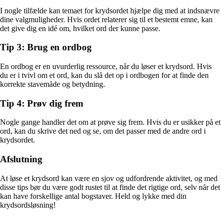
I nogle tilfælde kan temaet for krydsordet hjælpe dig med at indsnævre
dine valgmuligheder. Hvis ordet relaterer sig til et bestemt emne, kan
det give dig en idé om, hvilket ord der kunne passe.
Tip 3: Brug en ordbog
En ordbog er en uvurderlig ressource, når du løser et krydsord. Hvis
du er i tvivl om et ord, kan du slå det op i ordbogen for at finde den
korrekte stavemåde og betydning.
Tip 4: Prøv dig frem
Nogle gange handler det om at prøve sig frem. Hvis du er usikker på et
ord, kan du skrive det ned og se, om det passer med de andre ord i
krydsordet.
Afslutning
At løse et krydsord kan være en sjov og udfordrende aktivitet, og med
disse tips bør du være godt rustet til at finde det rigtige ord, selv når det
kan have forskellige antal bogstaver. Held og lykke med din
krydsordsløsning!