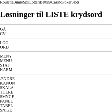
Roulette
Bingo
Spil
Lotteri
Betting
Casino
Poker
Slots
Løsninger til LISTE krydsord
GÅ
CV
LOG
ORD
MENY
MENU
STAF
KARM
ÆNDRE
KANON
SKALA
TULRE
SMYGE
PANEL
TABEL
SNIGE