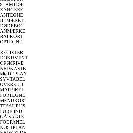
STAMTRÆ
RANGERE
ANTEGNE
BEMÆRKE
DØDEBOG
ANMÆRKE
BALKORT
OPTEGNE
REGISTER
DOKUMENT
OPSKRIVE
NEDKASTE
MØDEPLAN
SYVTABEL
OVERSIGT
MATRIKEL
FORTEGNE
MENUKORT
TESAURUS
FØRE IND
GÅ SAGTE
FODPANEL
KOSTPLAN
NEDFÆLDE