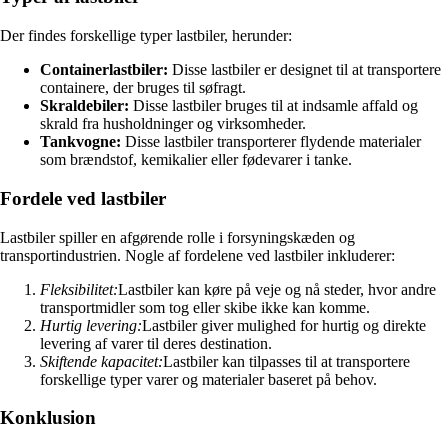
Der findes forskellige typer lastbiler, herunder:
Containerlastbiler:
Disse lastbiler er designet til at transportere
containere, der bruges til søfragt.
Skraldebiler:
Disse lastbiler bruges til at indsamle affald og
skrald fra husholdninger og virksomheder.
Tankvogne:
Disse lastbiler transporterer flydende materialer
som brændstof, kemikalier eller fødevarer i tanke.
Fordele ved lastbiler
Lastbiler spiller en afgørende rolle i forsyningskæden og
transportindustrien. Nogle af fordelene ved lastbiler inkluderer:
Fleksibilitet:
Lastbiler kan køre på veje og nå steder, hvor andre
transportmidler som tog eller skibe ikke kan komme.
Hurtig levering:
Lastbiler giver mulighed for hurtig og direkte
levering af varer til deres destination.
Skiftende kapacitet:
Lastbiler kan tilpasses til at transportere
forskellige typer varer og materialer baseret på behov.
Konklusion