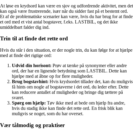
At løse en krydsord kan være en sjov og udfordrende aktivitet, men det
kan også være frustrerende, især når du sidder fast på et bestemt ord.
Et af de problematiske scenarier kan være, hvis du har brug for at finde
et ord med et vist antal bogstaver, f.eks. LASTBIL, og det ikke
umiddelbart falder dig ind.
Trin til at finde det rette ord
Hvis du står i den situation, er der nogle trin, du kan følge for at hjælpe
med at finde det rigtige ord:
Udvid din horisont:
Prøv at tænke på synonymer eller andre
ord, der har en lignende betydning som LASTBIL. Dette kan
hjælpe med at åbne op for flere muligheder.
Brug bogstavhint:
Hvis krydsordet tillader det, kan du muligvis
få hints om nogle af bogstaverne i det ord, du leder efter. Dette
kan reducere antallet af muligheder og bringe dig tættere på
svaret.
Spørg om hjælp:
Tøv ikke med at bede om hjælp fra andre,
hvis du stadig ikke kan finde det rette ord. En frisk blik kan
muligvis se noget, som du har overset.
Vær tålmodig og praktiser