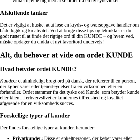
vinkel hjælpe dig med at se ordet fra en ny synsvinkel.
Afsluttende tanker
Det er vigtigt at huske, at at løse en kryds- og tværsopgave handler om
både logik og kreativitet. Ved at bruge disse tips og teknikker er du
godt rustet til at finde det rigtige ord til din KUNDE – og hvem ved,
måske opdager du endda et nyt favoritord undervejs!
Alt, du behøver at vide om ordet KUNDE
Hvad betyder ordet KUNDE?
Kunde
er et almindeligt brugt ord på dansk, der refererer til en person,
der køber varer eller tjenesteydelser fra en virksomhed eller en
forhandler. Ordet stammer fra det tyske ord Kunde, som betyder kunde
eller klient. I erhvervslivet er kundernes tilfredshed og loyalitet
afgørende for en virksomheds succes.
Forskellige typer af kunder
Der findes forskellige typer af kunder, herunder:
Privatkunder:
Disse er enkeltpersoner, der køber varer eller