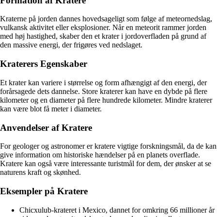
Formation af Kratere
Kraterne på jorden dannes hovedsageligt som følge af meteornedslag,
vulkansk aktivitet eller eksplosioner. Når en meteorit rammer jorden
med høj hastighed, skaber den et krater i jordoverfladen på grund af
den massive energi, der frigøres ved nedslaget.
Kraterers Egenskaber
Et krater kan variere i størrelse og form afhængigt af den energi, der
forårsagede dets dannelse. Store kraterer kan have en dybde på flere
kilometer og en diameter på flere hundrede kilometer. Mindre kraterer
kan være blot få meter i diameter.
Anvendelser af Kratere
For geologer og astronomer er kratere vigtige forskningsmål, da de kan
give information om historiske hændelser på en planets overflade.
Kratere kan også være interessante turistmål for dem, der ønsker at se
naturens kraft og skønhed.
Eksempler på Kratere
Chicxulub-krateret i Mexico, dannet for omkring 66 millioner år