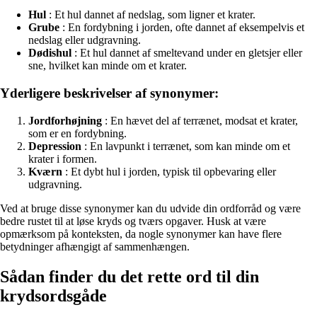
Hul
: Et hul dannet af nedslag, som ligner et krater.
Grube
: En fordybning i jorden, ofte dannet af eksempelvis et
nedslag eller udgravning.
Dødishul
: Et hul dannet af smeltevand under en gletsjer eller
sne, hvilket kan minde om et krater.
Yderligere beskrivelser af synonymer:
Jordforhøjning
: En hævet del af terrænet, modsat et krater,
som er en fordybning.
Depression
: En lavpunkt i terrænet, som kan minde om et
krater i formen.
Kværn
: Et dybt hul i jorden, typisk til opbevaring eller
udgravning.
Ved at bruge disse synonymer kan du udvide din ordforråd og være
bedre rustet til at løse kryds og tværs opgaver. Husk at være
opmærksom på konteksten, da nogle synonymer kan have flere
betydninger afhængigt af sammenhængen.
Sådan finder du det rette ord til din
krydsordsgåde