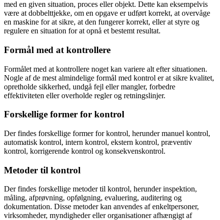
med en given situation, proces eller objekt. Dette kan eksempelvis
være at dobbelttjekke, om en opgave er udført korrekt, at overvåge
en maskine for at sikre, at den fungerer korrekt, eller at styre og
regulere en situation for at opnå et bestemt resultat.
Formål med at kontrollere
Formålet med at kontrollere noget kan variere alt efter situationen.
Nogle af de mest almindelige formål med kontrol er at sikre kvalitet,
opretholde sikkerhed, undgå fejl eller mangler, forbedre
effektiviteten eller overholde regler og retningslinjer.
Forskellige former for kontrol
Der findes forskellige former for kontrol, herunder manuel kontrol,
automatisk kontrol, intern kontrol, ekstern kontrol, præventiv
kontrol, korrigerende kontrol og konsekvenskontrol.
Metoder til kontrol
Der findes forskellige metoder til kontrol, herunder inspektion,
måling, afprøvning, opfølgning, evaluering, auditering og
dokumentation. Disse metoder kan anvendes af enkeltpersoner,
virksomheder, myndigheder eller organisationer afhængigt af