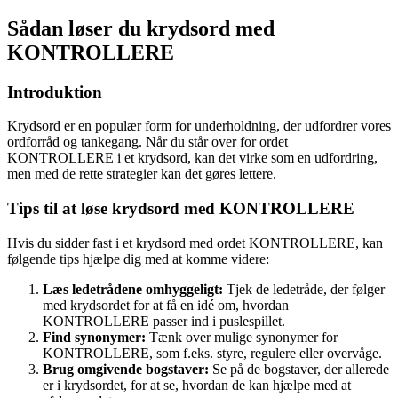
Sådan løser du krydsord med
KONTROLLERE
Introduktion
Krydsord er en populær form for underholdning, der udfordrer vores
ordforråd og tankegang. Når du står over for ordet
KONTROLLERE i et krydsord, kan det virke som en udfordring,
men med de rette strategier kan det gøres lettere.
Tips til at løse krydsord med KONTROLLERE
Hvis du sidder fast i et krydsord med ordet KONTROLLERE, kan
følgende tips hjælpe dig med at komme videre:
Læs ledetrådene omhyggeligt:
Tjek de ledetråde, der følger
med krydsordet for at få en idé om, hvordan
KONTROLLERE passer ind i puslespillet.
Find synonymer:
Tænk over mulige synonymer for
KONTROLLERE, som f.eks. styre, regulere eller overvåge.
Brug omgivende bogstaver:
Se på de bogstaver, der allerede
er i krydsordet, for at se, hvordan de kan hjælpe med at