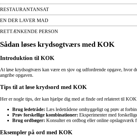
RESTAURANTANSAT
EN DER LAVER MAD
RETTÆNKENDE PERSON
Sådan løses krydsogtværs med KOK
Introduktion til KOK
At løse krydsogtværs kan være en sjov og udfordrende opgave, hvor du 
angribe opgaven.
Tips til at løse krydsord med KOK
Her er nogle tips, der kan hjælpe dig med at finde ord relateret til KOK
Brug ledetråde:
Læs ledetrådene omhyggeligt og prøv at forb
Prøv forskellige kombinationer:
Eksperimenter med forskellige 
Brug ordbøger:
Konsulter en ordbog eller online opslagsværk for
Eksempler på ord med KOK