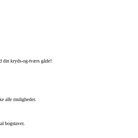
d din kryds-og-tværs gåde!
ske alle muligheder.
tal bogstaver.