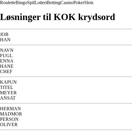
Roulette
Bingo
Spil
Lotteri
Betting
Casino
Poker
Slots
Løsninger til KOK krydsord
JOB
HAN
NAVN
FUGL
ENNA
HANE
CHEF
KAPUN
TITEL
MEYER
ANSAT
HERMAN
MADMOR
PERSON
OLIVER