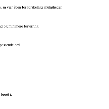
, så vær åben for forskellige muligheder.
und og minimere forvirring.
passende ord.
brugt i.