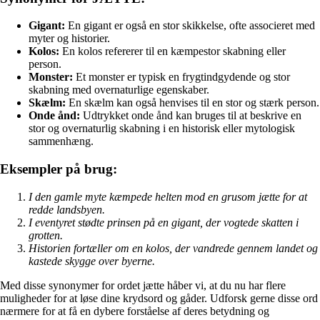
Gigant:
En gigant er også en stor skikkelse, ofte associeret med
myter og historier.
Kolos:
En kolos refererer til en kæmpestor skabning eller
person.
Monster:
Et monster er typisk en frygtindgydende og stor
skabning med overnaturlige egenskaber.
Skælm:
En skælm kan også henvises til en stor og stærk person.
Onde ånd:
Udtrykket onde ånd kan bruges til at beskrive en
stor og overnaturlig skabning i en historisk eller mytologisk
sammenhæng.
Eksempler på brug:
I den gamle myte kæmpede helten mod en grusom jætte for at
redde landsbyen.
I eventyret stødte prinsen på en gigant, der vogtede skatten i
grotten.
Historien fortæller om en kolos, der vandrede gennem landet og
kastede skygge over byerne.
Med disse synonymer for ordet jætte håber vi, at du nu har flere
muligheder for at løse dine krydsord og gåder. Udforsk gerne disse ord
nærmere for at få en dybere forståelse af deres betydning og