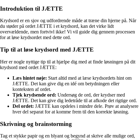
Introduktion til JÆTTE
Krydsord er en sjov og udfordrende måde at træne din hjerne på. Når
du støder på ordet JÆTTE i et krydsord, kan det virke lidt
overvældende, men fortvivl ikke! Vi vil guide dig gennem processen
for at løse krydsordet med dette ord.
Tip til at løse krydsord med JÆTTE
Her er nogle nyttige tip til at hjælpe dig med at finde løsningen på dit
krydsord med ordet JÆTTE:
Læs hintet nøje:
Start altid med at læse krydsordets hint om
JÆTTE. Det kan give dig en idé om betydningen eller
konteksten af ordet.
Tjek krydsende ord:
Undersøg de ord, der krydser med
JÆTTE. Det kan give dig ledetråde til at afkode det rigtige ord.
Del ordet:
JÆTTE kan opdeles i mindre dele. Prøv at analysere
hver del separat for at komme frem til den korrekte løsning.
Skrivning og brainstorming
Tag et stykke papir og en blyant og begynd at skrive alle mulige ord,