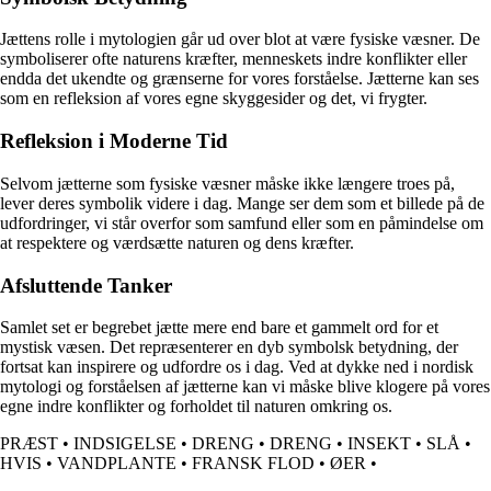
Jættens rolle i mytologien går ud over blot at være fysiske væsner. De
symboliserer ofte naturens kræfter, menneskets indre konflikter eller
endda det ukendte og grænserne for vores forståelse. Jætterne kan ses
som en refleksion af vores egne skyggesider og det, vi frygter.
Refleksion i Moderne Tid
Selvom jætterne som fysiske væsner måske ikke længere troes på,
lever deres symbolik videre i dag. Mange ser dem som et billede på de
udfordringer, vi står overfor som samfund eller som en påmindelse om
at respektere og værdsætte naturen og dens kræfter.
Afsluttende Tanker
Samlet set er begrebet jætte mere end bare et gammelt ord for et
mystisk væsen. Det repræsenterer en dyb symbolsk betydning, der
fortsat kan inspirere og udfordre os i dag. Ved at dykke ned i nordisk
mytologi og forståelsen af jætterne kan vi måske blive klogere på vores
egne indre konflikter og forholdet til naturen omkring os.
PRÆST
•
INDSIGELSE
•
DRENG
•
DRENG
•
INSEKT
•
SLÅ
•
HVIS
•
VANDPLANTE
•
FRANSK FLOD
•
ØER
•