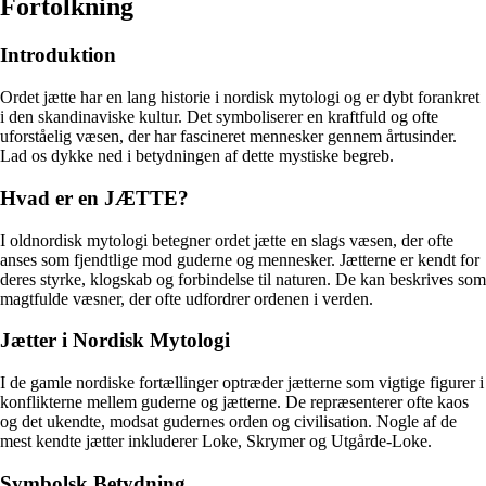
Fortolkning
Introduktion
Ordet jætte har en lang historie i nordisk mytologi og er dybt forankret
i den skandinaviske kultur. Det symboliserer en kraftfuld og ofte
uforståelig væsen, der har fascineret mennesker gennem årtusinder.
Lad os dykke ned i betydningen af dette mystiske begreb.
Hvad er en JÆTTE?
I oldnordisk mytologi betegner ordet jætte en slags væsen, der ofte
anses som fjendtlige mod guderne og mennesker. Jætterne er kendt for
deres styrke, klogskab og forbindelse til naturen. De kan beskrives som
magtfulde væsner, der ofte udfordrer ordenen i verden.
Jætter i Nordisk Mytologi
I de gamle nordiske fortællinger optræder jætterne som vigtige figurer i
konflikterne mellem guderne og jætterne. De repræsenterer ofte kaos
og det ukendte, modsat gudernes orden og civilisation. Nogle af de
mest kendte jætter inkluderer Loke, Skrymer og Utgårde-Loke.
Symbolsk Betydning