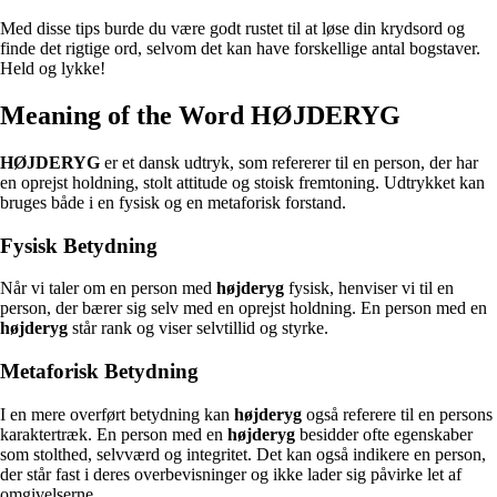
Med disse tips burde du være godt rustet til at løse din krydsord og
finde det rigtige ord, selvom det kan have forskellige antal bogstaver.
Held og lykke!
Meaning of the Word HØJDERYG
HØJDERYG
er et dansk udtryk, som refererer til en person, der har
en oprejst holdning, stolt attitude og stoisk fremtoning. Udtrykket kan
bruges både i en fysisk og en metaforisk forstand.
Fysisk Betydning
Når vi taler om en person med
højderyg
fysisk, henviser vi til en
person, der bærer sig selv med en oprejst holdning. En person med en
højderyg
står rank og viser selvtillid og styrke.
Metaforisk Betydning
I en mere overført betydning kan
højderyg
også referere til en persons
karaktertræk. En person med en
højderyg
besidder ofte egenskaber
som stolthed, selvværd og integritet. Det kan også indikere en person,
der står fast i deres overbevisninger og ikke lader sig påvirke let af
omgivelserne.