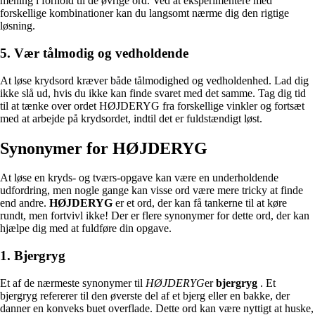
mening i forhold til de øvrige ord. Ved at eksperimentere med
forskellige kombinationer kan du langsomt nærme dig den rigtige
løsning.
5. Vær tålmodig og vedholdende
At løse krydsord kræver både tålmodighed og vedholdenhed. Lad dig
ikke slå ud, hvis du ikke kan finde svaret med det samme. Tag dig tid
til at tænke over ordet HØJDERYG fra forskellige vinkler og fortsæt
med at arbejde på krydsordet, indtil det er fuldstændigt løst.
Synonymer for HØJDERYG
At løse en kryds- og tværs-opgave kan være en underholdende
udfordring, men nogle gange kan visse ord være mere tricky at finde
end andre.
HØJDERYG
er et ord, der kan få tankerne til at køre
rundt, men fortvivl ikke! Der er flere synonymer for dette ord, der kan
hjælpe dig med at fuldføre din opgave.
1. Bjergryg
Et af de nærmeste synonymer til
HØJDERYG
er
bjergryg
. Et
bjergryg refererer til den øverste del af et bjerg eller en bakke, der
danner en konveks buet overflade. Dette ord kan være nyttigt at huske,