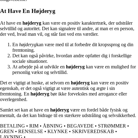
At Have En Højderyg
At have en
højderyg
kan være en positiv karaktertræk, der udstråler
selvtillid og autoritet. Det kan signalere til andre, at man er en person,
der ved, hvad man vil, og står fast ved ens værdier.
En
højderyg
kan være med til at forbedre dit kropssprog og din
fremtoning.
Det kan også påvirke, hvordan andre opfatter dig i forskellige
sociale situationer.
At arbejde på at udvikle en
højderyg
kan være en mulighed for
personlig vækst og selvtillid.
Det er vigtigt at huske, at selvom en
højderyg
kan være en positiv
egenskab, er det også vigtigt at være autentisk og ægte i sin
fremtoning. En
højderyg
bør ikke forveksles med arrogance eller
overlegenhed.
Samlet set kan at have en
højderyg
være en fordel både fysisk og
mentalt, da det kan bidrage til en stærkere udstråling og selvsikkerhed.
BETALING
•
RIM
•
ÅBNING
•
BEGAVEDE
•
STRØMMER
•
GREN
•
RENSELSE
•
KLYNKE
•
SKRIVEREDSKAB
•
LAVNING
•