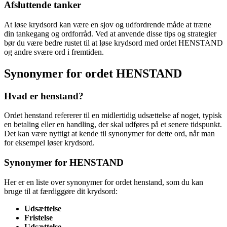
Afsluttende tanker
At løse krydsord kan være en sjov og udfordrende måde at træne
din tankegang og ordforråd. Ved at anvende disse tips og strategier
bør du være bedre rustet til at løse krydsord med ordet HENSTAND
og andre svære ord i fremtiden.
Synonymer for ordet HENSTAND
Hvad er henstand?
Ordet henstand refererer til en midlertidig udsættelse af noget, typisk
en betaling eller en handling, der skal udføres på et senere tidspunkt.
Det kan være nyttigt at kende til synonymer for dette ord, når man
for eksempel løser krydsord.
Synonymer for HENSTAND
Her er en liste over synonymer for ordet henstand, som du kan
bruge til at færdiggøre dit krydsord:
Udsættelse
Fristelse
Udsættelse