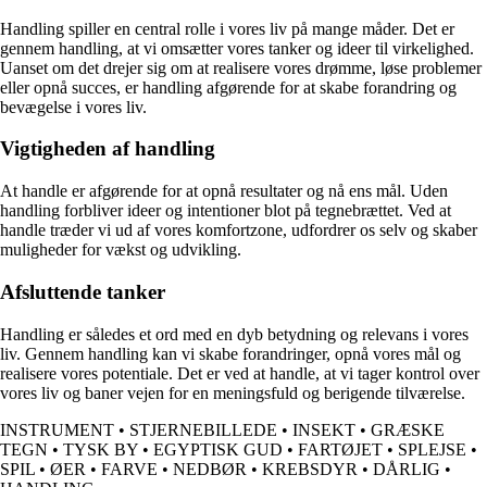
Handling spiller en central rolle i vores liv på mange måder. Det er
gennem handling, at vi omsætter vores tanker og ideer til virkelighed.
Uanset om det drejer sig om at realisere vores drømme, løse problemer
eller opnå succes, er handling afgørende for at skabe forandring og
bevægelse i vores liv.
Vigtigheden af handling
At handle er afgørende for at opnå resultater og nå ens mål. Uden
handling forbliver ideer og intentioner blot på tegnebrættet. Ved at
handle træder vi ud af vores komfortzone, udfordrer os selv og skaber
muligheder for vækst og udvikling.
Afsluttende tanker
Handling er således et ord med en dyb betydning og relevans i vores
liv. Gennem handling kan vi skabe forandringer, opnå vores mål og
realisere vores potentiale. Det er ved at handle, at vi tager kontrol over
vores liv og baner vejen for en meningsfuld og berigende tilværelse.
INSTRUMENT
•
STJERNEBILLEDE
•
INSEKT
•
GRÆSKE
TEGN
•
TYSK BY
•
EGYPTISK GUD
•
FARTØJET
•
SPLEJSE
•
SPIL
•
ØER
•
FARVE
•
NEDBØR
•
KREBSDYR
•
DÅRLIG
•