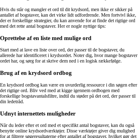
Hvis du står og mangler et ord til dit krydsord, men ikke er sikker på
antallet af bogstaver, kan det virke lidt udfordrende. Men fortvivl ikke,
der er forskellige strategier, du kan anvende for at finde det rigtige ord
med det rette antal bogstaver. Her er nogle nyttige tips:
Oprettelse af en liste med mulige ord
Start med at lave en liste over ord, der passer til de bogstaver, du
allerede har identificeret i krydsordet. Noter dig, hvor mange bogstaver
ordet har, og sørg for at skrive dem ned i en logisk rækkefølge.
Brug af en krydsord ordbog
En krydsord ordbog kan være en uvurderlig ressource i din søgen efter
det rigtige ord. Bliv ved med at kigge igennem ordbogen med
forskellige bogstavantalsfiltre, indtil du støder på det ord, der passer til
din ledetråd.
Udnyt internettets muligheder
Når du leder efter et ord med et specifikt antal bogstaver, kan du også
benytte online krydsordværktøjer. Disse værktøjer giver dig mulighed
for at filtrere søgeresultaterne efter antallet af bogstaver, hvilket gør det