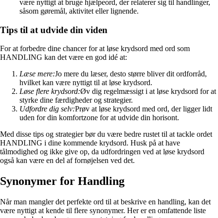
være nyttigt at bruge hjælpeord, der relaterer sig til handlinger,
såsom gøremål, aktivitet eller lignende.
Tips til at udvide din viden
For at forbedre dine chancer for at løse krydsord med ord som
HANDLING kan det være en god idé at:
Læse mere:
Jo mere du læser, desto større bliver dit ordforråd,
hvilket kan være nyttigt til at løse krydsord.
Løse flere krydsord:
Øv dig regelmæssigt i at løse krydsord for at
styrke dine færdigheder og strategier.
Udfordre dig selv:
Prøv at løse krydsord med ord, der ligger lidt
uden for din komfortzone for at udvide din horisont.
Med disse tips og strategier bør du være bedre rustet til at tackle ordet
HANDLING i dine kommende krydsord. Husk på at have
tålmodighed og ikke give op, da udfordringen ved at løse krydsord
også kan være en del af fornøjelsen ved det.
Synonymer for Handling
Når man mangler det perfekte ord til at beskrive en handling, kan det
være nyttigt at kende til flere synonymer. Her er en omfattende liste