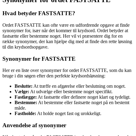
Hvad betyder FASTSATTE?
Ordet FASTSATTE kan ofte være en udfordrende opgave at finde
synonymer for, især når det kommer til krydsord. Ordet betyder at
fastsætte eller bestemme noget. Her vil vi præsentere dig for en
række synonymer, der kan hjælpe dig med at finde den rette løsning
til din krydsordsopgave.
Synonymer for FASTSATTE
Her er en liste over synonymer for ordet FASTSATTE, som du kan
bruge i din søgen efter den perfekte krydsordsløsning:
Beslutte:
At træffe en afgørelse eller beslutning om noget.
Vælge:
At udvælge eller bestemme noget specifikt.
Fastlægge:
At fastsætte eller definere noget klart og tydeligt.
Bestemme:
At bestemme eller fastsætte noget på en bestemt
måde.
Fastholde:
At holde noget fast og urokkeligt.
Anvendelse af synonymer