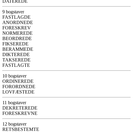
DATEREDE
9 bogstaver
FASTLAGDE
ANORDNEDE
FORESKREV
NORMEREDE
BEORDREDE
FIKSEREDE
BERAMMEDE
DIKTEREDE
TAKSEREDE
FASTLAGTE
10 bogstaver
ORDINEREDE
FORORDNEDE
LOVFÆSTEDE
11 bogstaver
DEKRETEREDE
FORESKREVNE
12 bogstaver
RETSBESTEMTE