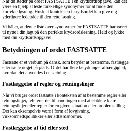
Når du støder på ordet FASTSATTE i en krydsordsopgave, kan det
være en hjælp at teste forskellige synonymer for at finde den
korrekte løsning. Husk at konteksten i krydsordet kan give dig
yderligere ledetråde til den rette løsning.
Vi håber, at denne liste over synonymer for FASTSATTE har været
til nytte i din jagt på den perfekte krydsordsløsning. Held og lykke
med din krydsordsopgave!
Betydningen af ordet FASTSATTE
Fastsatte er et verbum på dansk, som betyder at bestemme, fastlægge
eller sætte noget på plads. Ordet har flere betydninger afhængigt af,
hvordan det anvendes i en sætning.
Fastlæggelse af regler og retningslinjer
Når vi bruger ordet fastsatte i konteksten af at bestemme regler eller
retningslinjer, refererer det til handlingen med at etablere klare
retningslinjer eller regler for en given situation eller problemstilling.
Det kan eksempelvis være i form af lovgivning,
virksomhedspolitikker eller adfærdsnormer.
Fastlæggelse af tid eller sted