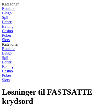
Kategorier
Roulette
Bingo
Spil
Lotteri
Betting
Casino
Poker
Slots
Kategorier
Roulette
Bingo
Spil
Lotteri
Betting
Casino
Poker
Slots
Løsninger til FASTSATTE
krydsord