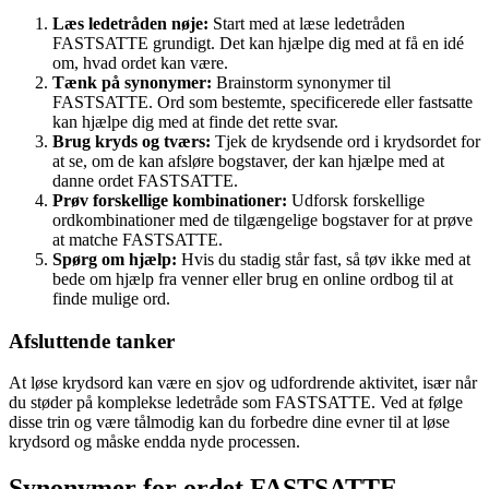
Læs ledetråden nøje:
Start med at læse ledetråden
FASTSATTE grundigt. Det kan hjælpe dig med at få en idé
om, hvad ordet kan være.
Tænk på synonymer:
Brainstorm synonymer til
FASTSATTE. Ord som bestemte, specificerede eller fastsatte
kan hjælpe dig med at finde det rette svar.
Brug kryds og tværs:
Tjek de krydsende ord i krydsordet for
at se, om de kan afsløre bogstaver, der kan hjælpe med at
danne ordet FASTSATTE.
Prøv forskellige kombinationer:
Udforsk forskellige
ordkombinationer med de tilgængelige bogstaver for at prøve
at matche FASTSATTE.
Spørg om hjælp:
Hvis du stadig står fast, så tøv ikke med at
bede om hjælp fra venner eller brug en online ordbog til at
finde mulige ord.
Afsluttende tanker
At løse krydsord kan være en sjov og udfordrende aktivitet, især når
du støder på komplekse ledetråde som FASTSATTE. Ved at følge
disse trin og være tålmodig kan du forbedre dine evner til at løse
krydsord og måske endda nyde processen.
Synonymer for ordet FASTSATTE