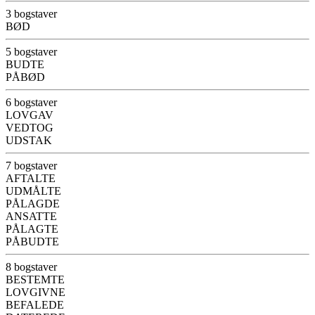
3 bogstaver
BØD
5 bogstaver
BUDTE
PÅBØD
6 bogstaver
LOVGAV
VEDTOG
UDSTAK
7 bogstaver
AFTALTE
UDMÅLTE
PÅLAGDE
ANSATTE
PÅLAGTE
PÅBUDTE
8 bogstaver
BESTEMTE
LOVGIVNE
BEFALEDE