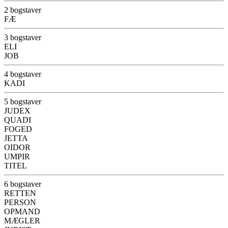
2 bogstaver
FÆ
3 bogstaver
ELI
JOB
4 bogstaver
KADI
5 bogstaver
JUDEX
QUADI
FOGED
JETTA
OIDOR
UMPIR
TITEL
6 bogstaver
RETTEN
PERSON
OPMAND
MÆGLER