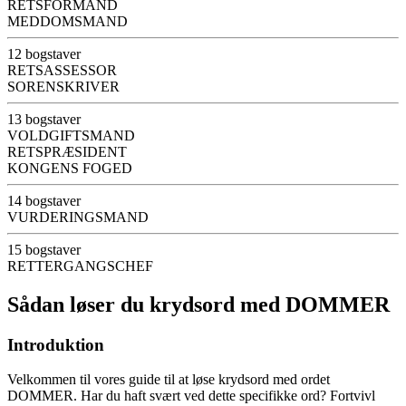
RETSFORMAND
MEDDOMSMAND
12 bogstaver
RETSASSESSOR
SORENSKRIVER
13 bogstaver
VOLDGIFTSMAND
RETSPRÆSIDENT
KONGENS FOGED
14 bogstaver
VURDERINGSMAND
15 bogstaver
RETTERGANGSCHEF
Sådan løser du krydsord med DOMMER
Introduktion
Velkommen til vores guide til at løse krydsord med ordet
DOMMER. Har du haft svært ved dette specifikke ord? Fortvivl