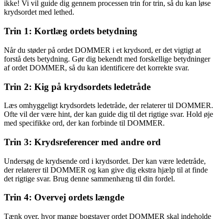
ikke! Vi vil guide dig gennem processen trin for trin, så du kan løse
krydsordet med lethed.
Trin 1: Kortlæg ordets betydning
Når du støder på ordet DOMMER i et krydsord, er det vigtigt at
forstå dets betydning. Gør dig bekendt med forskellige betydninger
af ordet DOMMER, så du kan identificere det korrekte svar.
Trin 2: Kig på krydsordets ledetråde
Læs omhyggeligt krydsordets ledetråde, der relaterer til DOMMER.
Ofte vil der være hint, der kan guide dig til det rigtige svar. Hold øje
med specifikke ord, der kan forbinde til DOMMER.
Trin 3: Krydsreferencer med andre ord
Undersøg de krydsende ord i krydsordet. Der kan være ledetråde,
der relaterer til DOMMER og kan give dig ekstra hjælp til at finde
det rigtige svar. Brug denne sammenhæng til din fordel.
Trin 4: Overvej ordets længde
Tænk over, hvor mange bogstaver ordet DOMMER skal indeholde