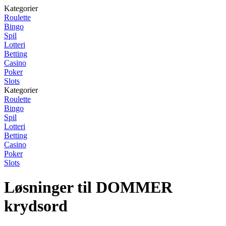
Kategorier
Roulette
Bingo
Spil
Lotteri
Betting
Casino
Poker
Slots
Kategorier
Roulette
Bingo
Spil
Lotteri
Betting
Casino
Poker
Slots
Løsninger til DOMMER
krydsord