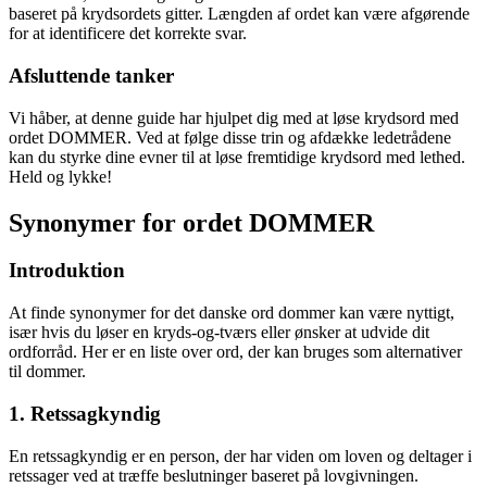
baseret på krydsordets gitter. Længden af ordet kan være afgørende
for at identificere det korrekte svar.
Afsluttende tanker
Vi håber, at denne guide har hjulpet dig med at løse krydsord med
ordet DOMMER. Ved at følge disse trin og afdække ledetrådene
kan du styrke dine evner til at løse fremtidige krydsord med lethed.
Held og lykke!
Synonymer for ordet DOMMER
Introduktion
At finde synonymer for det danske ord dommer kan være nyttigt,
især hvis du løser en kryds-og-tværs eller ønsker at udvide dit
ordforråd. Her er en liste over ord, der kan bruges som alternativer
til dommer.
1. Retssagkyndig
En retssagkyndig er en person, der har viden om loven og deltager i
retssager ved at træffe beslutninger baseret på lovgivningen.