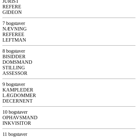
JURIST
REFERE
GIDEON
7 bogstaver
NÆVNING
REFEREE
LEFTMAN
8 bogstaver
BISIDDER
DOMSMAND
STILLING
ASSESSOR
9 bogstaver
KAMPLEDER
LÆGDOMMER
DECERNENT
10 bogstaver
OPHAVSMAND
INKVISITOR
11 bogstaver