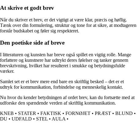
At skrive et godt brev
Når du skriver et brev, er det vigtigt at være klar, præcis og høflig.
Tænk over din formulering, struktur og tone for at sikre, at modtageren
forstår budskabet og føler sig respekteret.
Den poetiske side af breve
I litteraturen og kunsten har breve også spillet en vigtig rolle. Mange
forfattere og kunstnere har udtrykt deres følelser og tanker gennem
brevskrivning, hvilket har resulteret i smukke og betydningsfulde
værker.
Samlet set er et brev mere end bare en skriftlig besked – det er et
udtryk for kommunikation, forbindelse og menneskelig kontakt.
Nu hvor du kender betydningen af ordet brev, kan du fortsætte med at
udforske den spændende verden af skriftlig kommunikation.
KNEB
•
STATER
•
FAKTISK
•
FORNØJET
•
PRÆST
•
BLUND
•
DU
•
UDFALD
•
STEL
•
AULA
•