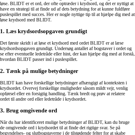
løse. BLIDT er et ord, der ofte optræder i krydsord, og det er nyttigt at
have en strategi til at finde ud af dets betydning for at kunne fuldføre
puslespillet med succes. Her er nogle nyttige tip til at hjælpe dig med at
løse krydsord med BLIDT.
1. Læs krydsordsopgaven grundigt
Det første skridt i at løse et krydsord med ordet BLIDT er at læse
krydsordsopgaven grundigt. Undersøg antallet af bogstaver i ordet og
se efter eventuelle ledetråde eller hint, der kan hjælpe dig med at forstå,
hvordan BLIDT passer ind i puslespillet.
2. Tænk på mulige betydninger
BLIDT kan have forskellige betydninger afhængigt af konteksten i
krydsordet. Overvej forskellige muligheder såsom mildt vejr, venlig
opførsel eller en forsigtig handling. Tænk bredt og prøv at relatere
ordet til andre ord eller ledetråde i krydsordet.
3. Brug omgivende ord
Når du har identificeret mulige betydninger af BLIDT, kan du bruge
de omgivende ord i krydsordet til at finde det rigtige svar. Se på
begyndelses- og slutbogstaverne i de tilstødende felter for at skabe