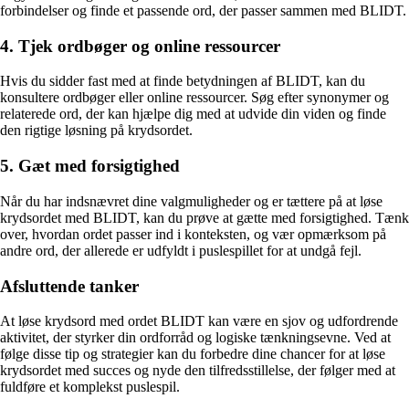
forbindelser og finde et passende ord, der passer sammen med BLIDT.
4. Tjek ordbøger og online ressourcer
Hvis du sidder fast med at finde betydningen af BLIDT, kan du
konsultere ordbøger eller online ressourcer. Søg efter synonymer og
relaterede ord, der kan hjælpe dig med at udvide din viden og finde
den rigtige løsning på krydsordet.
5. Gæt med forsigtighed
Når du har indsnævret dine valgmuligheder og er tættere på at løse
krydsordet med BLIDT, kan du prøve at gætte med forsigtighed. Tænk
over, hvordan ordet passer ind i konteksten, og vær opmærksom på
andre ord, der allerede er udfyldt i puslespillet for at undgå fejl.
Afsluttende tanker
At løse krydsord med ordet BLIDT kan være en sjov og udfordrende
aktivitet, der styrker din ordforråd og logiske tænkningsevne. Ved at
følge disse tip og strategier kan du forbedre dine chancer for at løse
krydsordet med succes og nyde den tilfredsstillelse, der følger med at
fuldføre et komplekst puslespil.