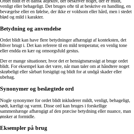
Ordet blidt er et dansk adjektiv, der beskriver noget, der er mildt,
venligt eller behageligt. Det bruges ofte til at beskrive en handling, en
bevægelse eller en følelse, der ikke er voldsom eller hård, men i stedet
blød og mild i karakter.
Betydning og anvendelse
Ordet blidt kan have flere betydninger afhængigt af konteksten, det
bliver brugt i. Det kan referere til en mild temperatur, en venlig tone
eller endda en kær og omsorgsfuld gestus.
Der er mange situationer, hvor det er hensigtsmæssigt at bruge ordet
blidt. For eksempel kan det være, når man taler om at håndtere noget
skrøbeligt eller sårbart forsigtigt og blidt for at undgå skader eller
ubehag.
Synonymer og beslægtede ord
Nogle synonymer for ordet blidt inkluderer mildt, venligt, behageligt,
sødt, kærligt og varmt. Disse ord kan bruges i forskellige
sammenhænge afhængigt af den præcise betydning eller nuance, man
ønsker at formidle.
Eksempler på brug