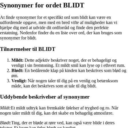
Synonymer for ordet BLIDT
At finde synonymer for et specifikt ord som blidt kan være en
udfordrende opgave, men med en bred vifte af muligheder kan vi
hjælpe dig med at udvide dit ordforråd og finde den perfekte
erstatning. Nedenfor finder du en liste over ord, der kan bruges som
synonymer for blidt.
Tilnærmelser til BLIDT
Mildt:
Dette adjektiv beskriver noget, der er behageligt og
venligt i sin fremtoning. Et mildt smil kan lyse op i ethvert rum.
Blødt:
En bedårende klap på kinden kan beskrives som blød og
øm.
Venligt:
Når nogen taler til dig på en venlig og betænksom
måde, kan det beskrives som at tale til dig blidt.
Uddybende beskrivelser af synonymer
Mildt:
Et mildt udtryk kan fremkalde følelser af tryghed og ro. Når
nogen taler mildt til dig, kan det skabe en behagelig atmosfære.
Blødt:
Ting, der er bløde at røre ved, kan også være blide i deres
tekstur. Et kram kan føles blødt og kærligt.