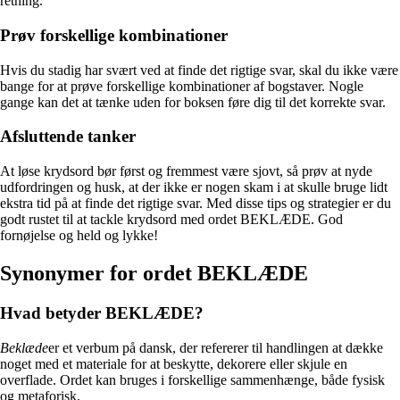
retning.
Prøv forskellige kombinationer
Hvis du stadig har svært ved at finde det rigtige svar, skal du ikke være
bange for at prøve forskellige kombinationer af bogstaver. Nogle
gange kan det at tænke uden for boksen føre dig til det korrekte svar.
Afsluttende tanker
At løse krydsord bør først og fremmest være sjovt, så prøv at nyde
udfordringen og husk, at der ikke er nogen skam i at skulle bruge lidt
ekstra tid på at finde det rigtige svar. Med disse tips og strategier er du
godt rustet til at tackle krydsord med ordet BEKLÆDE. God
fornøjelse og held og lykke!
Synonymer for ordet BEKLÆDE
Hvad betyder BEKLÆDE?
Beklæde
er et verbum på dansk, der refererer til handlingen at dække
noget med et materiale for at beskytte, dekorere eller skjule en
overflade. Ordet kan bruges i forskellige sammenhænge, både fysisk
og metaforisk.