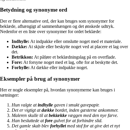
Betydning og synonyme ord
Der er flere alternative ord, der kan bruges som synonymer for
beklæde, afhængigt af sammenhængen og det ønskede udtryk.
Nedenfor er en liste over synonymer for ordet beklæde:
Indhylle:
At indpakke eller omslutte noget med et materiale.
Dække:
At skjule eller beskytte noget ved at placere et lag over
det.
Betrikkon:
At påføre et beklædningslag på en overflade.
Fore:
At forsyne noget med et lag, ofte for at beskytte det.
Forhylle:
At dække eller indpakke noget.
Eksempler på brug af synonymer
Her er nogle eksempler på, hvordan synonymerne kan bruges i
sætninger:
Hun valgte at
indhylle
gaven i smukt gavepapir.
Det er vigtigt at
dække
bordet, inden gæsterne ankommer.
Maleren skulle til at
bekiække
væggen med den nye farve.
Han besluttede at
fore
gulvet for at forhindre slid.
Det gamle skab blev
forhyllet
med stof for at give det et nyt