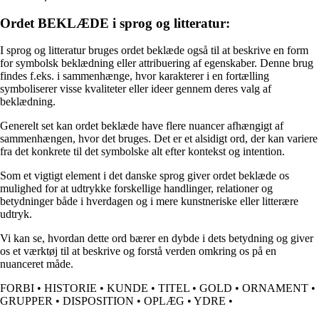
Ordet BEKLÆDE i sprog og litteratur:
I sprog og litteratur bruges ordet beklæde også til at beskrive en form
for symbolsk beklædning eller attribuering af egenskaber. Denne brug
findes f.eks. i sammenhænge, hvor karakterer i en fortælling
symboliserer visse kvaliteter eller ideer gennem deres valg af
beklædning.
Generelt set kan ordet beklæde have flere nuancer afhængigt af
sammenhængen, hvor det bruges. Det er et alsidigt ord, der kan variere
fra det konkrete til det symbolske alt efter kontekst og intention.
Som et vigtigt element i det danske sprog giver ordet beklæde os
mulighed for at udtrykke forskellige handlinger, relationer og
betydninger både i hverdagen og i mere kunstneriske eller litterære
udtryk.
Vi kan se, hvordan dette ord bærer en dybde i dets betydning og giver
os et værktøj til at beskrive og forstå verden omkring os på en
nuanceret måde.
FORBI
•
HISTORIE
•
KUNDE
•
TITEL
•
GOLD
•
ORNAMENT
•
GRUPPER
•
DISPOSITION
•
OPLÆG
•
YDRE
•