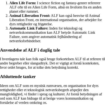
Alien Life Form:
I science fiction og fantasy-genrer refererer
ALF ofte til en Alien Life Form, altså en livsform fra en anden
planet eller rummet.
Animal Liberation Front:
ALF kan også henvise til Animal
Liberation Front, en international organisation, der arbejder for
dyrs rettigheder og frigørelse.
Automatic Link Failure:
Inden for teknologi og
netværkskommunikation kan ALF betyde Automatic Link
Failure, som angiver automatisk fejlhåndtering af
netværksforbindelser.
Anvendelse af ALF i daglig tale
I hverdagens tale kan folk også bruge forkortelsen ALF til at referere til
andre begreber eller slangudtryk. Det er vigtigt at forstå konteksten,
hvor ordet bruges, for at tolke dets betydning korrekt.
Afsluttende tanker
Ideen om ALF som en mystisk rumvæsen, en organisation for dyrs
rettigheder eller et teknologisk netværksbegreb afspejler den
mangfoldighed, vi finder i sprog og kulturer. At forstå betydningen af
ord som ALF kan bidrage til at berige vores kommunikation og
forståelse af verden omkring os.