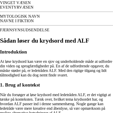
VINGET VÆSEN
EVENTYRVÆSEN
MYTOLOGISK NAVN
NAVNE I FIKTION
FJERNSYNSUDSENDELSE
Sådan løser du krydsord med ALF
Introduktion
At løse krydsord kan være en sjov og underholdende måde at udfordre
din viden og sprogfærdigheder på. En af de udfordrende opgaver, du
måske støder på, er ledetråden ALF. Med den rigtige tilgang og lidt
tålmodighed kan du dog nemt finde svaret.
1. Brug af kontekst
Når du forsøger at løse krydsord med ledetråden ALF, er det vigtigt at
tænke på konteksten. Tænk over, hvilket tema krydsordet har, og
hvordan ALF passer ind i denne sammenhæng. Nogle gange kan
ledetråde være mere kreative end åbenlyse, så vær opmærksom på
mulige alternative betydninger af ALF.