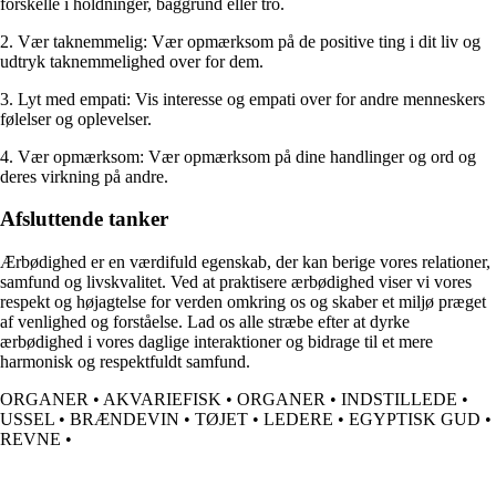
forskelle i holdninger, baggrund eller tro.
2. Vær taknemmelig: Vær opmærksom på de positive ting i dit liv og
udtryk taknemmelighed over for dem.
3. Lyt med empati: Vis interesse og empati over for andre menneskers
følelser og oplevelser.
4. Vær opmærksom: Vær opmærksom på dine handlinger og ord og
deres virkning på andre.
Afsluttende tanker
Ærbødighed er en værdifuld egenskab, der kan berige vores relationer,
samfund og livskvalitet. Ved at praktisere ærbødighed viser vi vores
respekt og højagtelse for verden omkring os og skaber et miljø præget
af venlighed og forståelse. Lad os alle stræbe efter at dyrke
ærbødighed i vores daglige interaktioner og bidrage til et mere
harmonisk og respektfuldt samfund.
ORGANER
•
AKVARIEFISK
•
ORGANER
•
INDSTILLEDE
•
USSEL
•
BRÆNDEVIN
•
TØJET
•
LEDERE
•
EGYPTISK GUD
•
REVNE
•