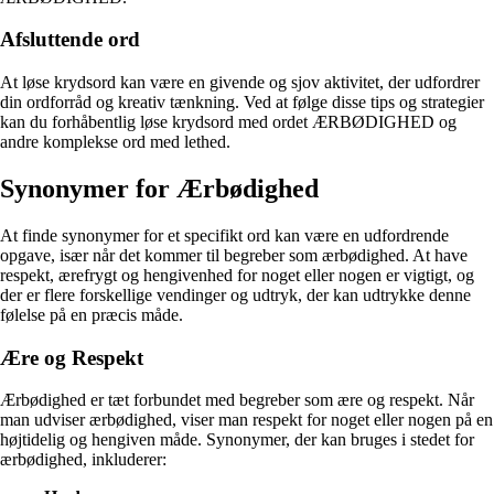
Afsluttende ord
At løse krydsord kan være en givende og sjov aktivitet, der udfordrer
din ordforråd og kreativ tænkning. Ved at følge disse tips og strategier
kan du forhåbentlig løse krydsord med ordet ÆRBØDIGHED og
andre komplekse ord med lethed.
Synonymer for Ærbødighed
At finde synonymer for et specifikt ord kan være en udfordrende
opgave, især når det kommer til begreber som ærbødighed. At have
respekt, ærefrygt og hengivenhed for noget eller nogen er vigtigt, og
der er flere forskellige vendinger og udtryk, der kan udtrykke denne
følelse på en præcis måde.
Ære og Respekt
Ærbødighed er tæt forbundet med begreber som ære og respekt. Når
man udviser ærbødighed, viser man respekt for noget eller nogen på en
højtidelig og hengiven måde. Synonymer, der kan bruges i stedet for
ærbødighed, inkluderer: