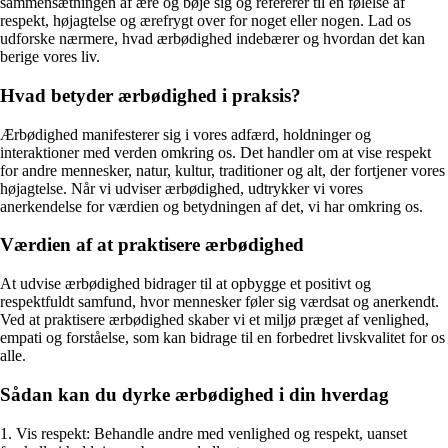
sammensætningen af ære og bøje sig og refererer til en følelse af
respekt, højagtelse og ærefrygt over for noget eller nogen. Lad os
udforske nærmere, hvad ærbødighed indebærer og hvordan det kan
berige vores liv.
Hvad betyder ærbødighed i praksis?
Ærbødighed manifesterer sig i vores adfærd, holdninger og
interaktioner med verden omkring os. Det handler om at vise respekt
for andre mennesker, natur, kultur, traditioner og alt, der fortjener vores
højagtelse. Når vi udviser ærbødighed, udtrykker vi vores
anerkendelse for værdien og betydningen af det, vi har omkring os.
Værdien af at praktisere ærbødighed
At udvise ærbødighed bidrager til at opbygge et positivt og
respektfuldt samfund, hvor mennesker føler sig værdsat og anerkendt.
Ved at praktisere ærbødighed skaber vi et miljø præget af venlighed,
empati og forståelse, som kan bidrage til en forbedret livskvalitet for os
alle.
Sådan kan du dyrke ærbødighed i din hverdag
1. Vis respekt: Behandle andre med venlighed og respekt, uanset